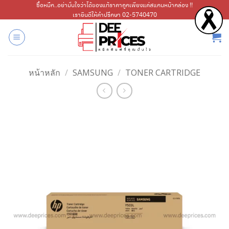
ข้าม
ซื้อหมึก..อย่ามั่นใจว่าได้ของแท้ราคาถูกเพียงแค่สแกนหน้ากล่อง !!
เรายินดีให้คำปรึกษา 02-5740470
ไป
ยัง
เนื้อหา
หน้าหลัก
/
SAMSUNG
/
TONER CARTRIDGE