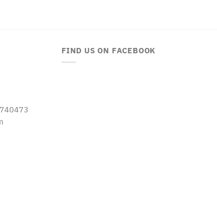
FIND US ON FACEBOOK
-5740473
m