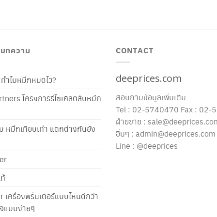
/ บทความ
CONTACT
deeprices.com
ท้ ทำไมหมึกหมดไว?
สอบถามข้อมูลเพิ่มเติม
tners โครงการรีไซเคิลตลับหมึก
Tel : 02-5740470 Fax : 02
ฝ่ายขาย : sale@deeprices.co
ับ หมึกเทียบเท่า แตกต่างกันยัง
อื่นๆ : admin@deeprices.com
Line : @deeprices
er
ท้
er เครื่องพริ้นเตอร์แบบไหนดีกว่า
าใจแบบง่ายๆ