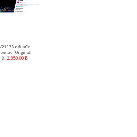
2113A ตลับหมึก
ม่วงแดง (Original)
Original
Current
0
฿
2,850.00
฿
price
price
was:
is:
3,160.00 ฿.
2,850.00 ฿.