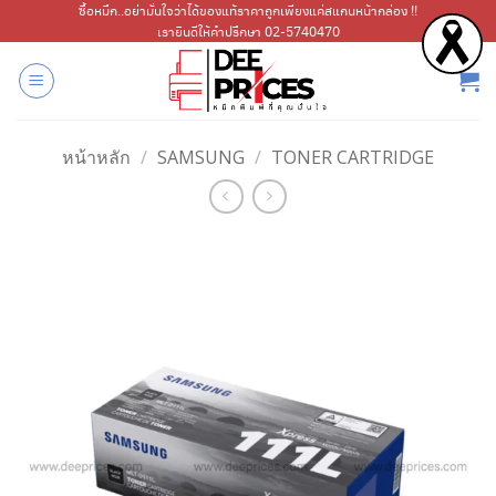
ข้าม
ซื้อหมึก..อย่ามั่นใจว่าได้ของแท้ราคาถูกเพียงแค่สแกนหน้ากล่อง !!
เรายินดีให้คำปรึกษา 02-5740470
ไป
ยัง
เนื้อหา
หน้าหลัก
/
SAMSUNG
/
TONER CARTRIDGE