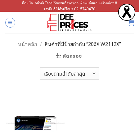
ข้าม
ซื้อหมึก..อย่ามั่นใจว่าได้ของแท้ราคาถูกเพียงแค่สแกนหน้ากล่อง !!
เรายินดีให้คำปรึกษา 02-5740470
ไป
ยัง
เนื้อหา
หน้าหลัก
/
สินค้าที่มีป้ายกำกับ “206X W2112X”
คัดกรอง