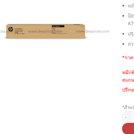
หม
ใช้
K7
ปร
กา
*ราคา
หมึกพ
สแกนห
ปรึกษ
*สำหร
จำนวน