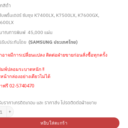
ึกสีดำ
กับพริ้นเตอร์ ซัมซุง
K7400LX, K7500LX, K7600GX,
600LX
ิมาณการพิมพ์ 45,000 แผ่น
รรับประกันโดย
(SAMSUNG ประเทศไทย)
อาจมีการเปลี่ยนแปลง ติดต่อฝ่ายขายก่อนสั่งซื้อทุกครั้ง
ิมพ์ปลอมระบาดหนัก !!
น้ากล่องอย่างเดียวไม่ได้
าฟรี 02-5740470
ับราคาเครดิตเทอม และ ราคาส่ง โปรดติดต่อฝ่ายขาย
 SAMSUNG MLT-K706S BLACK TONER (Original) ชิ้น
หยิบใส่ตะกร้า