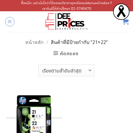
ข้าม
ซื้อหมึก..อย่ามั่นใจว่าได้ของแท้ราคาถูกเพียงแค่สแกนหน้ากล่อง !!
เรายินดีให้คำปรึกษา 02-5740470
ไป
ยัง
เนื้อหา
หน้าหลัก
/
สินค้าที่มีป้ายกำกับ “21+22”
คัดกรอง