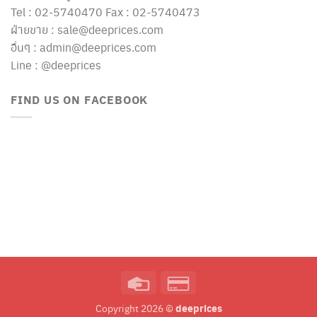
Tel : 02-5740470 Fax : 02-5740473
ฝ่ายขาย : sale@deeprices.com
อื่นๆ : admin@deeprices.com
Line : @deeprices
FIND US ON FACEBOOK
Credit
Credit
Card
Card
deeprices
Copyright 2026 ©
2