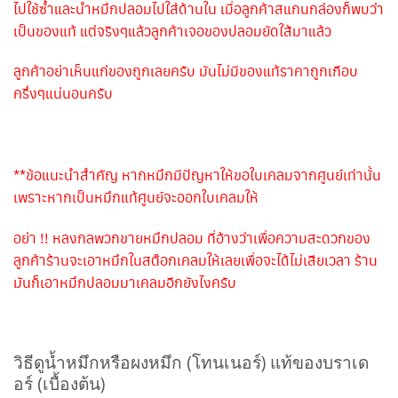
ไปใช้ซ้ำและนำหมึกปลอมไปใส่ด้านใน เมื่อลูกค้าสแกนกล่องก็พบว่า
เป็นของแท้ แต่จริงๆแล้วลูกค้าเจอของปลอมยัดใส้มาแล้ว
ลูกค้าอย่าเห็นแก่ของถูกเลยครับ มันไม่มีของแท้ราคาถูกเกือบ
ครึ่งๆแน่นอนครับ
**ข้อแนะนำสำคัญ หากหมึกมีปัญหาให้ขอใบเคลมจากศูนย์เท่านั้น
เพราะหากเป็นหมึกแท้ศูนย์จะออกใบเคลมให้
อย่า !! หลงกลพวกขายหมึกปลอม ที่อ้างว่าเพื่อความสะดวกของ
ลูกค้าร้านจะเอาหมึกในสต๊อกเคลมให้เลยเพื่อจะได้ไม่เสียเวลา ร้าน
มันก็เอาหมึกปลอมมาเคลมอีกยังไงครับ
วิธีดูน้ำหมึกหรือผงหมึก (โทนเนอร์) แท้ของบราเด
อร์ (เบื้องต้น)