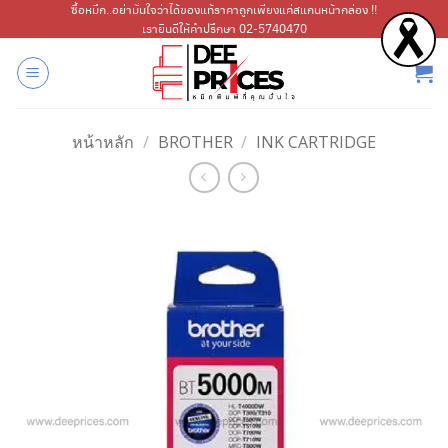
ข้าม
ซื้อหมึก..อย่ามั่นใจว่าได้ของแท้ราคาถูกเพียงแค่สแกนหน้ากล่อง !!
เรายินดีให้คำปรึกษา 02-5740470
ไป
ยัง
เนื้อหา
หน้าหลัก
/
BROTHER
/
INK CARTRIDGE