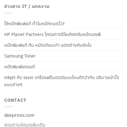
ข่าวสาร IT / บทความ
ใช้หมึกพิมพ์แท้ ทำไมหมึกหมดไว?
HP Planet Partners โครงการรีไซเคิลตลับหมึกเอชพี
หมึกพิมพ์แท้ กับ หมึกเทียบเท่า แตกต่างกันยังไง
Samsung Toner
หมึกพิมพ์ของแท้
inkjet กับ laser เครื่องพริ้นเตอร์แบบไหนดีกว่ากัน อธิบายเข้าใจ
แบบง่ายๆ
CONTACT
deeprices.com
สอบถามข้อมูลเพิ่มเติม