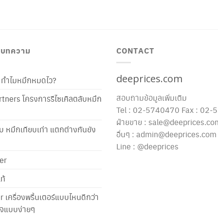
/ บทความ
CONTACT
deeprices.com
ท้ ทำไมหมึกหมดไว?
สอบถามข้อมูลเพิ่มเติม
tners โครงการรีไซเคิลตลับหมึก
Tel : 02-5740470 Fax : 02
ฝ่ายขาย : sale@deeprices.co
ับ หมึกเทียบเท่า แตกต่างกันยัง
อื่นๆ : admin@deeprices.com
Line : @deeprices
er
ท้
er เครื่องพริ้นเตอร์แบบไหนดีกว่า
าใจแบบง่ายๆ