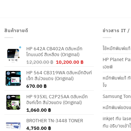
สินค้าขายดี
ข่าวสาร IT 
ใช้หมึกพิมพ์แ
HP 642A CB402A ตลับหมึก
โทนเนอร์ สีเหลือง (Original)
HP Planet Par
Original
Current
12,200.00
฿
10,200.00
฿
เอชพี
price
price
HP 564 CB319WA ตลับหมึกอิงค์
was:
is:
หมึกพิมพ์แท้ ก
เจ็ท สีม่วงแดง (Original)
12,200.00 ฿.
10,200.00 ฿.
ไง
670.00
฿
Samsung Ton
HP 935XL C2P25AA ตลับหมึก
อิงค์เจ็ท สีม่วงแดง (Original)
หมึกพิมพ์ของแ
1,060.00
฿
inkjet กับ las
BROTHER TN-3448 TONER
กัน อธิบายเข้
4,750.00
฿