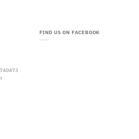
FIND US ON FACEBOOK
-5740473
m