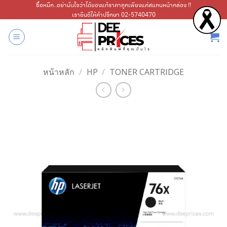
ข้าม
ซื้อหมึก..อย่ามั่นใจว่าได้ของแท้ราคาถูกเพียงแค่สแกนหน้ากล่อง !!
เรายินดีให้คำปรึกษา 02-5740470
ไป
ยัง
เนื้อหา
หน้าหลัก
/
HP
/
TONER CARTRIDGE