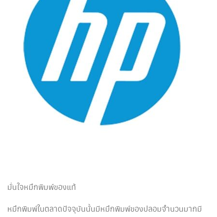
มั่นใจหมึกพิมพ์ของแท้
หมึกพิมพ์ในตลาดปัจจุบันนั้นมีหมึกพิมพ์ของปลอมจำนวนมากมี