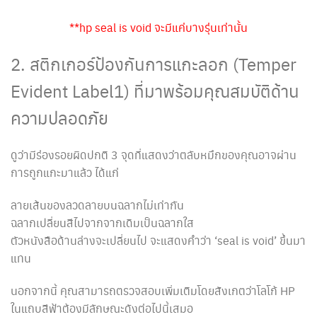
**hp seal is void จะมีแค่บางรุ่นเท่านั้น
2. สติกเกอร์ป้องกันการแกะลอก (Temper
Evident Label1) ที่มาพร้อมคุณสมบัติด้าน
ความปลอดภัย
ดูว่ามีร่องรอยผิดปกติ 3 จุดที่แสดงว่าตลับหมึกของคุณอาจผ่าน
การถูกแกะมาแล้ว ได้แก่
ลายเส้นของลวดลายบนฉลากไม่เท่ากัน
ฉลากเปลี่ยนสีไปจากจากเดิมเป็นฉลากใส
ตัวหนังสือด้านล่างจะเปลี่ยนไป จะแสดงคำว่า ‘seal is void’ ขึ้นมา
แทน
นอกจากนี้ คุณสามารถตรวจสอบเพิ่มเติมโดยสังเกตว่าโลโก้ HP
ในแถบสีฟ้าต้องมีลักษณะดังต่อไปนี้เสมอ