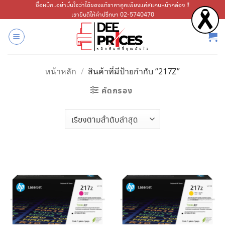
ข้าม
ซื้อหมึก..อย่ามั่นใจว่าได้ของแท้ราคาถูกเพียงแค่สแกนหน้ากล่อง !!
เรายินดีให้คำปรึกษา 02-5740470
ไป
ยัง
เนื้อหา
หน้าหลัก
/
สินค้าที่มีป้ายกำกับ “217Z”
คัดกรอง