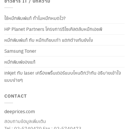
ข่าวสาร IT / บทความ
ใช้หมึกพิมพ์แท้ ทำไมหมึกหมดไว?
HP Planet Partners โครงการรีไซเคิลตลับหมึกเอชพี
หมึกพิมพ์แท้ กับ หมึกเทียบเท่า แตกต่างกันยังไง
Samsung Toner
หมึกพิมพ์ของแท้
inkjet กับ laser เครื่องพริ้นเตอร์แบบไหนดีกว่ากัน อธิบายเข้าใจ
แบบง่ายๆ
CONTACT
deeprices.com
สอบถามข้อมูลเพิ่มเติม
Tel : 02-5740470 Fax : 02-5740473