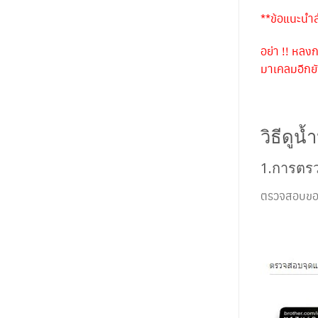
**ข้อแนะนำส
อย่า !! หลง
มาเคลมอีกยั
วิธีดูน
1.การตร
ตรวจสอบของแ