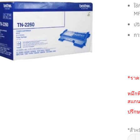
ใช
MF
ปร
กา
*ราคา
หมึกพ
สแกนห
ปรึกษ
*สำหร
จำนวน