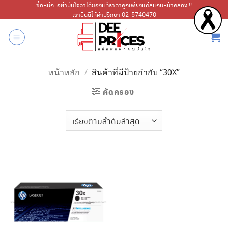
ข้าม
ซื้อหมึก..อย่ามั่นใจว่าได้ของแท้ราคาถูกเพียงแค่สแกนหน้ากล่อง !!
เรายินดีให้คำปรึกษา 02-5740470
ไป
ยัง
เนื้อหา
หน้าหลัก
/
สินค้าที่มีป้ายกำกับ “30X”
คัดกรอง