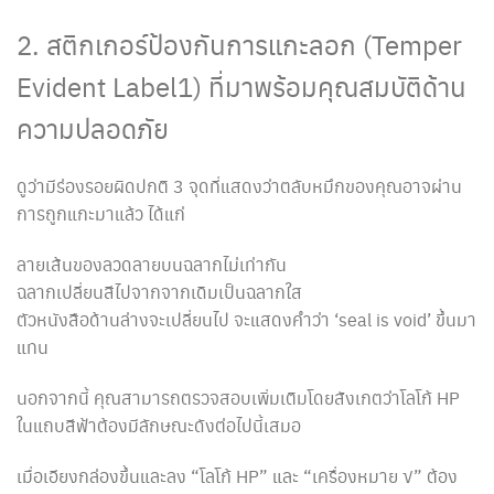
2. สติกเกอร์ป้องกันการแกะลอก (Temper
Evident Label1) ที่มาพร้อมคุณสมบัติด้าน
ความปลอดภัย
ดูว่ามีร่องรอยผิดปกติ 3 จุดที่แสดงว่าตลับหมึกของคุณอาจผ่าน
การถูกแกะมาแล้ว ได้แก่
ลายเส้นของลวดลายบนฉลากไม่เท่ากัน
ฉลากเปลี่ยนสีไปจากจากเดิมเป็นฉลากใส
ตัวหนังสือด้านล่างจะเปลี่ยนไป จะแสดงคำว่า ‘seal is void’ ขึ้นมา
แทน
นอกจากนี้ คุณสามารถตรวจสอบเพิ่มเติมโดยสังเกตว่าโลโก้ HP
ในแถบสีฟ้าต้องมีลักษณะดังต่อไปนี้เสมอ
เมื่อเอียงกล่องขึ้นและลง “โลโก้ HP” และ “เครื่องหมาย √” ต้อง