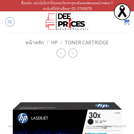
ข้าม
ซื้อหมึก..อย่ามั่นใจว่าได้ของแท้ราคาถูกเพียงแค่สแกนหน้ากล่อง !!
เรายินดีให้คำปรึกษา 02-5740470
ไป
ยัง
เนื้อหา
หน้าหลัก
/
HP
/
TONER CARTRIDGE