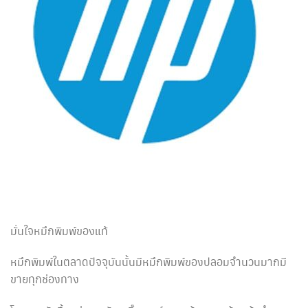
มั่นใจหมึกพิมพ์ของแท้
หมึกพิมพ์ในตลาดปัจจุบันนั้นมีหมึกพิมพ์ของปลอมจำนวนมากมี
ขายทุกช่องทาง