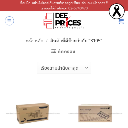
ข้าม
ซื้อหมึก..อย่ามั่นใจว่าได้ของแท้ราคาถูกเพียงแค่สแกนหน้ากล่อง !!
เรายินดีให้คำปรึกษา 02-5740470
ไป
ยัง
เนื้อหา
หน้าหลัก
/
สินค้าที่มีป้ายกำกับ “3105”
คัดกรอง