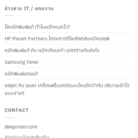
ข่าวสาร IT / บทความ
ใช้หมึกพิมพ์แท้ ทำไมหมึกหมดไว?
HP Planet Partners โครงการรีไซเคิลตลับหมึกเอชพี
หมึกพิมพ์แท้ กับ หมึกเทียบเท่า แตกต่างกันยังไง
Samsung Toner
หมึกพิมพ์ของแท้
inkjet กับ laser เครื่องพริ้นเตอร์แบบไหนดีกว่ากัน อธิบายเข้าใจ
แบบง่ายๆ
CONTACT
deeprices.com
สอบถามข้อมูลเพิ่มเติม