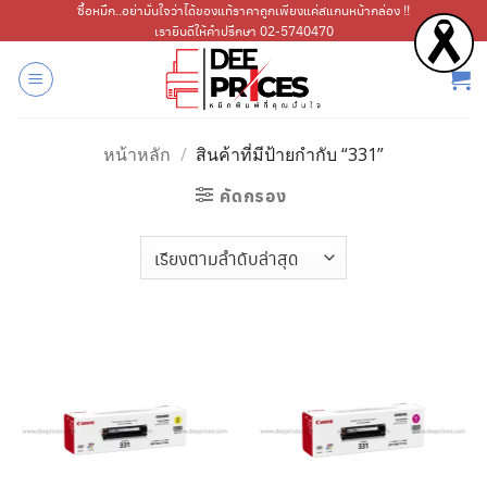
ข้าม
ซื้อหมึก..อย่ามั่นใจว่าได้ของแท้ราคาถูกเพียงแค่สแกนหน้ากล่อง !!
เรายินดีให้คำปรึกษา 02-5740470
ไป
ยัง
เนื้อหา
หน้าหลัก
/
สินค้าที่มีป้ายกำกับ “331”
คัดกรอง