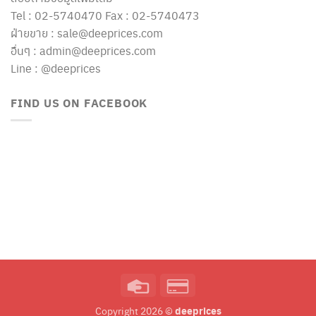
Tel : 02-5740470 Fax : 02-5740473
ฝ่ายขาย : sale@deeprices.com
อื่นๆ : admin@deeprices.com
Line : @deeprices
FIND US ON FACEBOOK
Credit
Credit
Card
Card
deeprices
Copyright 2026 ©
2