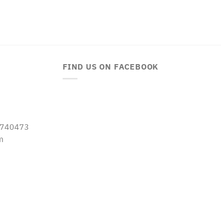
FIND US ON FACEBOOK
-5740473
m