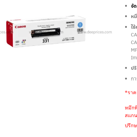
จั
หมึ
ใช้
CA
CA
MF
Im
ปร
กา
*ราคา
หมึกพ
สแกนห
ปรึกษ