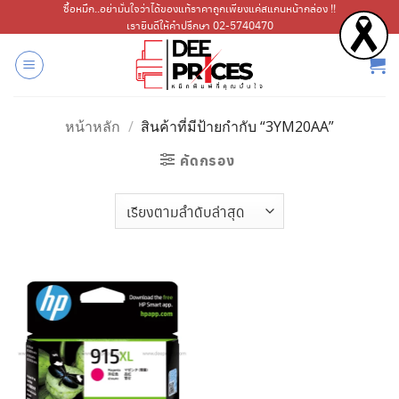
ข้าม
ซื้อหมึก..อย่ามั่นใจว่าได้ของแท้ราคาถูกเพียงแค่สแกนหน้ากล่อง !!
เรายินดีให้คำปรึกษา 02-5740470
ไป
ยัง
เนื้อหา
หน้าหลัก
/
สินค้าที่มีป้ายกำกับ “3YM20AA”
คัดกรอง