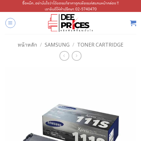
ข้าม
ซื้อหมึก..อย่ามั่นใจว่าได้ของแท้ราคาถูกเพียงแค่สแกนหน้ากล่อง !!
เรายินดีให้คำปรึกษา 02-5740470
ไป
ยัง
เนื้อหา
หน้าหลัก
/
SAMSUNG
/
TONER CARTRIDGE