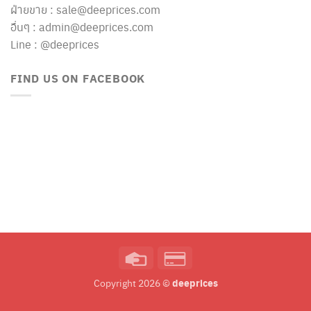
ฝ่ายขาย : sale@deeprices.com
อื่นๆ : admin@deeprices.com
Line : @deeprices
FIND US ON FACEBOOK
Credit
Credit
Card
Card
deeprices
Copyright 2026 ©
2