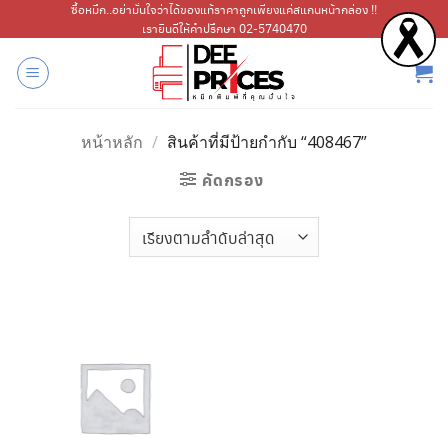
ข้าม
ซื้อหมึก..อย่ามั่นใจว่าได้ของแท้ราคาถูกเพียงแค่สแกนหน้ากล่อง !!
เรายินดีให้คำปรึกษา 02-5740470
ไป
ยัง
เนื้อหา
หน้าหลัก
/
สินค้าที่มีป้ายกำกับ “408467”
คัดกรอง