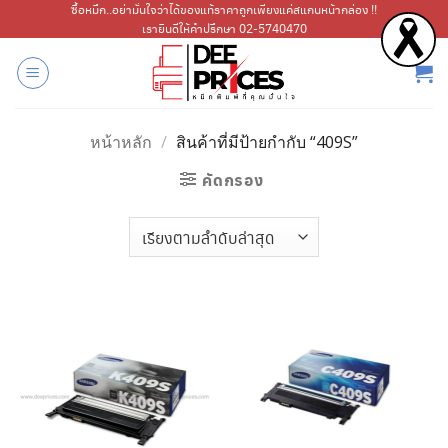
ข้าม
ซื้อหมึก..อย่ามั่นใจว่าได้ของแท้ราคาถูกเพียงแค่สแกนหน้ากล่อง !!
เรายินดีให้คำปรึกษา 02-5740470
ไป
ยัง
เนื้อหา
หน้าหลัก
/
สินค้าที่มีป้ายกำกับ “409S”
คัดกรอง