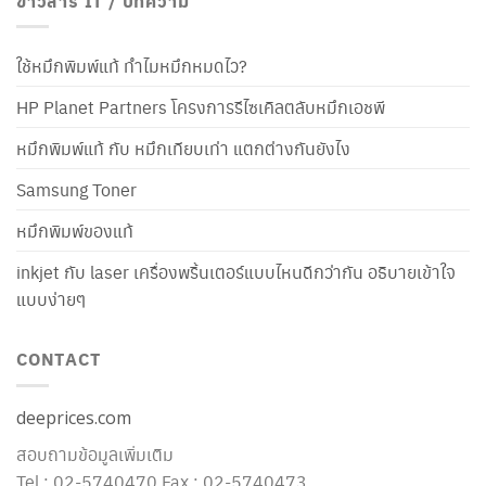
ข่าวสาร IT / บทความ
ใช้หมึกพิมพ์แท้ ทำไมหมึกหมดไว?
HP Planet Partners โครงการรีไซเคิลตลับหมึกเอชพี
หมึกพิมพ์แท้ กับ หมึกเทียบเท่า แตกต่างกันยังไง
Samsung Toner
หมึกพิมพ์ของแท้
inkjet กับ laser เครื่องพริ้นเตอร์แบบไหนดีกว่ากัน อธิบายเข้าใจ
แบบง่ายๆ
CONTACT
deeprices.com
สอบถามข้อมูลเพิ่มเติม
Tel : 02-5740470 Fax : 02-5740473