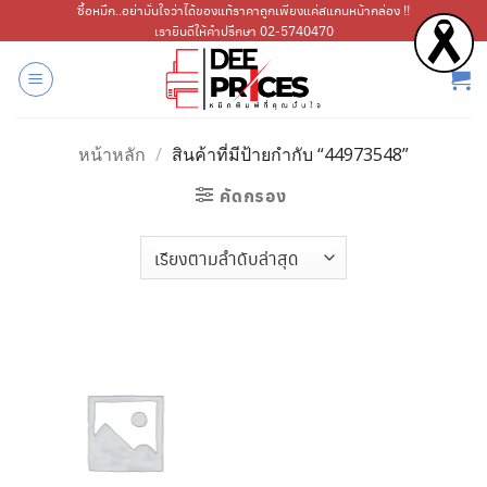
ข้าม
ซื้อหมึก..อย่ามั่นใจว่าได้ของแท้ราคาถูกเพียงแค่สแกนหน้ากล่อง !!
เรายินดีให้คำปรึกษา 02-5740470
ไป
ยัง
เนื้อหา
หน้าหลัก
/
สินค้าที่มีป้ายกำกับ “44973548”
คัดกรอง