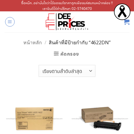
ข้าม
ซื้อหมึก..อย่ามั่นใจว่าได้ของแท้ราคาถูกเพียงแค่สแกนหน้ากล่อง !!
เรายินดีให้คำปรึกษา 02-5740470
ไป
ยัง
เนื้อหา
หน้าหลัก
/
สินค้าที่มีป้ายกำกับ “4622DN”
คัดกรอง