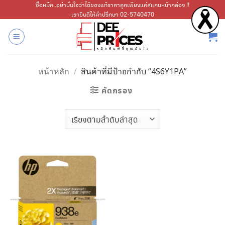
ข้าม
ซื้อหมึก..อย่ามั่นใจว่าได้ของแท้ราคาถูกเพียงแค่สแกนหน้ากล่อง !!
เรายินดีให้คำปรึกษา 02-5740470
ไป
ยัง
เนื้อหา
หน้าหลัก
/
สินค้าที่มีป้ายกำกับ “4S6Y1PA”
คัดกรอง