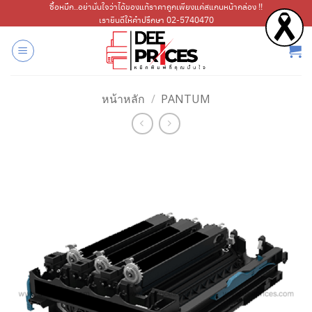
ข้าม
ซื้อหมึก..อย่ามั่นใจว่าได้ของแท้ราคาถูกเพียงแค่สแกนหน้ากล่อง !!
เรายินดีให้คำปรึกษา 02-5740470
ไป
ยัง
เนื้อหา
หน้าหลัก
/
PANTUM