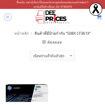
ข้าม
ซื้อหมึก..อย่ามั่นใจว่าได้ของแท้ราคาถูกเพียงแค่สแกนหน้ากล่อง !!
เรายินดีให้คำปรึกษา 02-5740470
ไป
ยัง
เนื้อหา
หน้าหลัก
/
สินค้าที่มีป้ายกำกับ “508X CF361X”
คัดกรอง