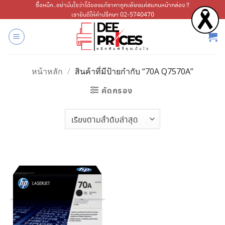
ข้าม
ซื้อหมึก..อย่ามั่นใจว่าได้ของแท้ราคาถูกเพียงแค่สแกนหน้ากล่อง !!
เรายินดีให้คำปรึกษา 02-5740470
ไป
ยัง
เนื้อหา
หน้าหลัก
/
สินค้าที่มีป้ายกำกับ “70A Q7570A”
คัดกรอง