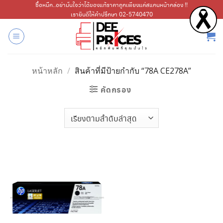
ข้าม
ซื้อหมึก..อย่ามั่นใจว่าได้ของแท้ราคาถูกเพียงแค่สแกนหน้ากล่อง !!
เรายินดีให้คำปรึกษา 02-5740470
ไป
ยัง
เนื้อหา
หน้าหลัก
/
สินค้าที่มีป้ายกำกับ “78A CE278A”
คัดกรอง