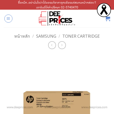
ข้าม
ซื้อหมึก..อย่ามั่นใจว่าได้ของแท้ราคาถูกเพียงแค่สแกนหน้ากล่อง !!
เรายินดีให้คำปรึกษา 02-5740470
ไป
ยัง
เนื้อหา
หน้าหลัก
/
SAMSUNG
/
TONER CARTRIDGE