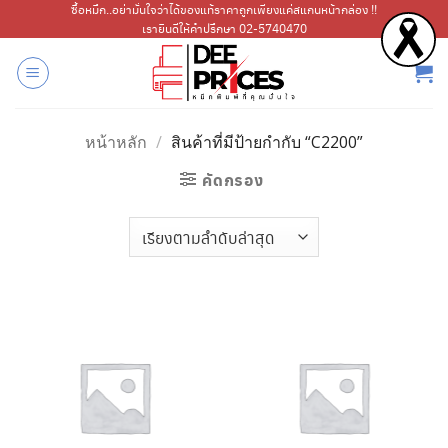
ข้าม
ซื้อหมึก..อย่ามั่นใจว่าได้ของแท้ราคาถูกเพียงแค่สแกนหน้ากล่อง !!
เรายินดีให้คำปรึกษา 02-5740470
ไป
ยัง
เนื้อหา
หน้าหลัก
/
สินค้าที่มีป้ายกำกับ “C2200”
คัดกรอง