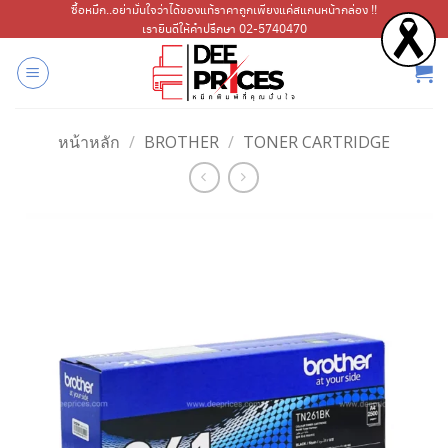
ข้าม
ซื้อหมึก..อย่ามั่นใจว่าได้ของแท้ราคาถูกเพียงแค่สแกนหน้ากล่อง !!
เรายินดีให้คำปรึกษา 02-5740470
ไป
ยัง
เนื้อหา
หน้าหลัก
/
BROTHER
/
TONER CARTRIDGE