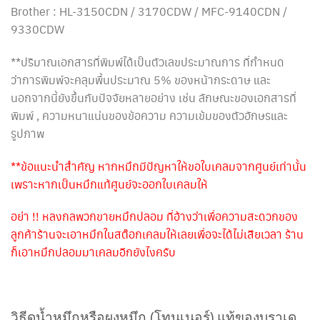
Brother : HL-3150CDN / 3170CDW / MFC-9140CDN /
9330CDW
**ปริมาณเอกสารที่พิมพ์ได้เป็นตัวเลขประมาณการ ที่กำหนด
ว่าการพิมพ์จะคลุมพื้นประมาณ 5% ของหน้ากระดาษ และ
นอกจากนี้ยังขึ้นกับปัจจัยหลายอย่าง เช่น ลักษณะของเอกสารที่
พิมพ์ , ความหนาแน่นของข้อความ ความเข้มของตัวอักษรและ
รูปภาพ
**ข้อแนะนำสำคัญ หากหมึกมีปัญหาให้ขอใบเคลมจากศูนย์เท่านั้น
เพราะหากเป็นหมึกแท้ศูนย์จะออกใบเคลมให้
อย่า !! หลงกลพวกขายหมึกปลอม ที่อ้างว่าเพื่อความสะดวกของ
ลูกค้าร้านจะเอาหมึกในสต๊อกเคลมให้เลยเพื่อจะได้ไม่เสียเวลา ร้าน
ก็เอาหมึกปลอมมาเคลมอีกยังไงครับ
วิธีดูน้ำหมึกหรือผงหมึก (โทนเนอร์) แท้ของบราเด