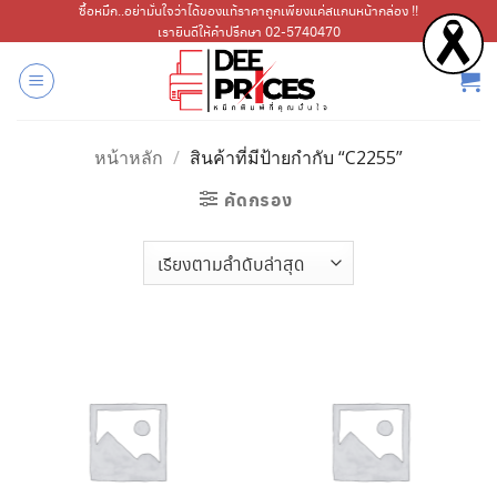
ข้าม
ซื้อหมึก..อย่ามั่นใจว่าได้ของแท้ราคาถูกเพียงแค่สแกนหน้ากล่อง !!
เรายินดีให้คำปรึกษา 02-5740470
ไป
ยัง
เนื้อหา
หน้าหลัก
/
สินค้าที่มีป้ายกำกับ “C2255”
คัดกรอง