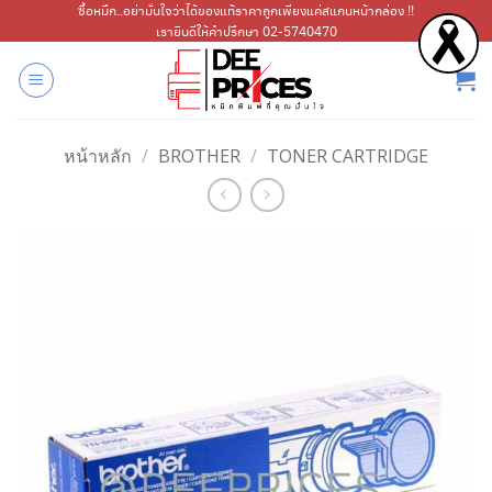
ข้าม
ซื้อหมึก..อย่ามั่นใจว่าได้ของแท้ราคาถูกเพียงแค่สแกนหน้ากล่อง !!
เรายินดีให้คำปรึกษา 02-5740470
ไป
ยัง
เนื้อหา
หน้าหลัก
/
BROTHER
/
TONER CARTRIDGE