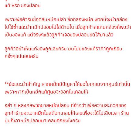
แท้ หรือ ของปลอม
เพราะพ่อค้ารับซื้อตลับหมึกเปล่า ซื้อกล่องหมึก พวกนี้จะนำกล่อง
ไปใช้ซ้ำและนำหมึกปลอมไปใส่ด้านใน เมื่อลูกค้าสแกนกล่องก็พบว่า
เป็นของแท้ แต่จริงๆแล้วลูกค้าเจอของปลอมยัดใส้มาแล้ว
ลูกค้าอย่าเห็นแก่ของถูกเลยครับ มันไม่มีของแท้ราคาถูกเกือบ
ครึ่งๆแน่นอนครับ
**ข้อแนะนำสำคัญ หากหมึกมีปัญหาให้ขอใบเคลมจากศูนย์เท่านั้น
เพราะหากเป็นหมึกแท้ศูนย์จะออกใบเคลมให้
อย่า !! หลงกลพวกขายหมึกปลอม ที่อ้างว่าเพื่อความสะดวกของ
ลูกค้าร้านจะเอาหมึกในสต๊อกเคลมให้เลยเพื่อจะได้ไม่เสียเวลา ร้าน
มันก็เอาหมึกปลอมมาเคลมอีกยังไงครับ