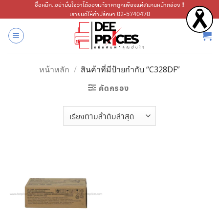
ข้าม
ซื้อหมึก..อย่ามั่นใจว่าได้ของแท้ราคาถูกเพียงแค่สแกนหน้ากล่อง !!
เรายินดีให้คำปรึกษา 02-5740470
ไป
ยัง
เนื้อหา
หน้าหลัก
/
สินค้าที่มีป้ายกำกับ “C328DF”
คัดกรอง