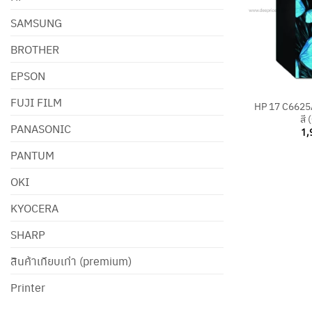
SAMSUNG
BROTHER
EPSON
+
FUJI FILM
HP 17 C6625A 
สี 
PANASONIC
1,
PANTUM
OKI
KYOCERA
SHARP
สินค้าเทียบเท่า (premium)
Printer