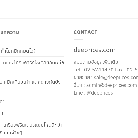
/ บทความ
CONTACT
deeprices.com
ท้ ทำไมหมึกหมดไว?
สอบถามข้อมูลเพิ่มเติม
tners โครงการรีไซเคิลตลับหมึก
Tel : 02-5740470 Fax : 02
ฝ่ายขาย : sale@deeprices.co
ับ หมึกเทียบเท่า แตกต่างกันยัง
อื่นๆ : admin@deeprices.com
Line : @deeprices
er
ท้
er เครื่องพริ้นเตอร์แบบไหนดีกว่า
าใจแบบง่ายๆ