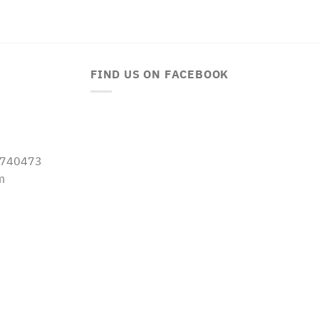
FIND US ON FACEBOOK
-5740473
m