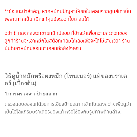
**ข้อแนะนำสำคัญ หากหมึกมีปัญหาให้ขอใบเคลมจากศูนย์เท่านั้น
เพราะหากเป็นหมึกแท้ศูนย์จะออกใบเคลมให้
อย่า !! หลงกลพวกขายหมึกปลอม ที่อ้างว่าเพื่อความสะดวกของ
ลูกค้าร้านจะเอาหมึกในสต๊อกเคลมให้เลยเพื่อจะได้ไม่เสียเวลา ร้าน
มันก็เอาหมึกปลอมมาเคลมอีกยังไงครับ
วิธีดูน้ำหมึกหรือผงหมึก (โทนเนอร์) แท้ของบราเด
อร์ (เบื้องต้น)
1.การตรวจจากป้ายสลาก
ตรวจสอบของแท้ด้วยการเอียงป้ายฉลากเข้ากับแสงสว่างเพื่อดูว่า
เป็นโฮโลแกรมบราเดอร์ของแท้ หรือใช้อิงกับรูปภาพด้านล่าง: