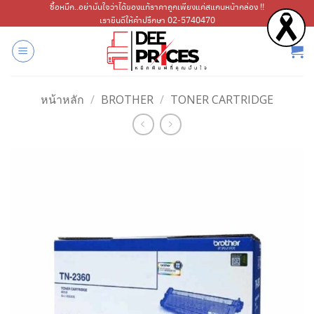
ข้าม
ซื้อหมึก..อย่ามั่นใจว่าได้ของแท้ราคาถูกเพียงแค่สแกนหน้ากล่อง !!
เรายินดีให้คำปรึกษา 02-5740470
ไป
ยัง
เนื้อหา
หน้าหลัก
/
BROTHER
/
TONER CARTRIDGE