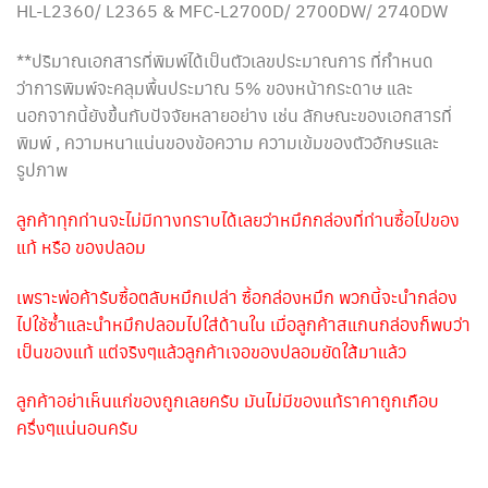
HL-L2360/ L2365 & MFC-L2700D/ 2700DW/ 2740DW
**ปริมาณเอกสารที่พิมพ์ได้เป็นตัวเลขประมาณการ ที่กำหนด
ว่าการพิมพ์จะคลุมพื้นประมาณ 5% ของหน้ากระดาษ และ
นอกจากนี้ยังขึ้นกับปัจจัยหลายอย่าง เช่น ลักษณะของเอกสารที่
พิมพ์ , ความหนาแน่นของข้อความ ความเข้มของตัวอักษรและ
รูปภาพ
ลูกค้าทุกท่านจะไม่มีทางทราบได้เลยว่าหมึกกล่องที่ท่านซื้อไปของ
แท้ หรือ ของปลอม
เพราะพ่อค้ารับซื้อตลับหมึกเปล่า ซื้อกล่องหมึก พวกนี้จะนำกล่อง
ไปใช้ซ้ำและนำหมึกปลอมไปใส่ด้านใน เมื่อลูกค้าสแกนกล่องก็พบว่า
เป็นของแท้ แต่จริงๆแล้วลูกค้าเจอของปลอมยัดใส้มาแล้ว
ลูกค้าอย่าเห็นแก่ของถูกเลยครับ มันไม่มีของแท้ราคาถูกเกือบ
ครึ่งๆแน่นอนครับ