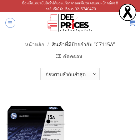
ข้าม
ซื้อหมึก..อย่ามั่นใจว่าได้ของแท้ราคาถูกเพียงแค่สแกนหน้ากล่อง !!
เรายินดีให้คำปรึกษา 02-5740470
ไป
ยัง
เนื้อหา
หน้าหลัก
/
สินค้าที่มีป้ายกำกับ “C7115A”
คัดกรอง