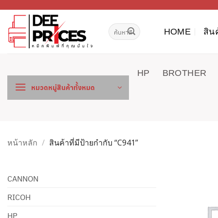
ข้าม
ไป
ค้นหา:
ยัง
HOME
สิน
เนื้อหา
HP
BROTHER
หมวดหมู่สินค้าทั้งหมด
หน้าหลัก
/
สินค้าที่มีป้ายกำกับ “C941”
CANNON
RICOH
HP