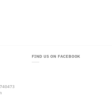
FIND US ON FACEBOOK
-5740473
m