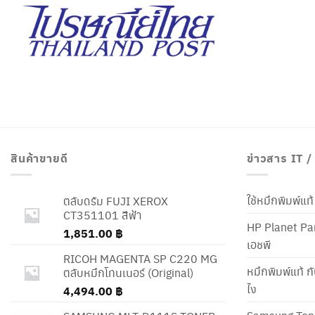
สินค้าขายดี
ข่าวสาร IT 
ใช้หมึกพิมพ์แ
ตลับดรัม FUJI XEROX
CT351101 สีฟ้า
HP Planet Par
1,851.00
฿
เอชพี
RICOH MAGENTA SP C220 MG
หมึกพิมพ์แท้ ก
ตลับหมึกโทนเนอร์ (Original)
ไง
4,494.00
฿