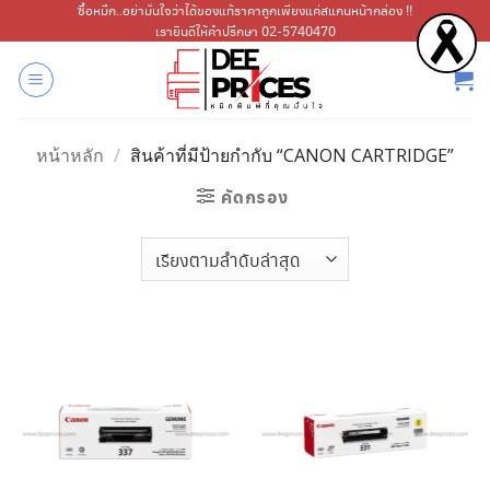
ข้าม
ซื้อหมึก..อย่ามั่นใจว่าได้ของแท้ราคาถูกเพียงแค่สแกนหน้ากล่อง !!
เรายินดีให้คำปรึกษา 02-5740470
ไป
ยัง
เนื้อหา
หน้าหลัก
/
สินค้าที่มีป้ายกำกับ “CANON CARTRIDGE”
คัดกรอง