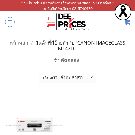
ข้าม
ซื้อหมึก..อย่ามั่นใจว่าได้ของแท้ราคาถูกเพียงแค่สแกนหน้ากล่อง !!
เรายินดีให้คำปรึกษา 02-5740470
ไป
ยัง
เนื้อหา
หน้าหลัก
/
สินค้าที่มีป้ายกำกับ “CANON IMAGECLASS
MF4710”
คัดกรอง