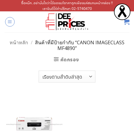
ข้าม
ซื้อหมึก..อย่ามั่นใจว่าได้ของแท้ราคาถูกเพียงแค่สแกนหน้ากล่อง !!
เรายินดีให้คำปรึกษา 02-5740470
ไป
ยัง
เนื้อหา
หน้าหลัก
/
สินค้าที่มีป้ายกำกับ “CANON IMAGECLASS
MF4890”
คัดกรอง