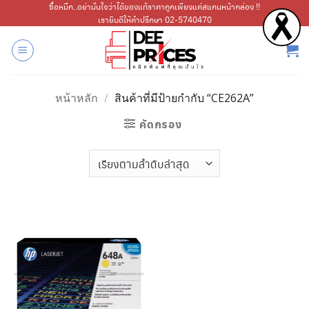
ข้าม
ซื้อหมึก..อย่ามั่นใจว่าได้ของแท้ราคาถูกเพียงแค่สแกนหน้ากล่อง !!
เรายินดีให้คำปรึกษา 02-5740470
ไป
ยัง
เนื้อหา
หน้าหลัก
/
สินค้าที่มีป้ายกำกับ “CE262A”
คัดกรอง