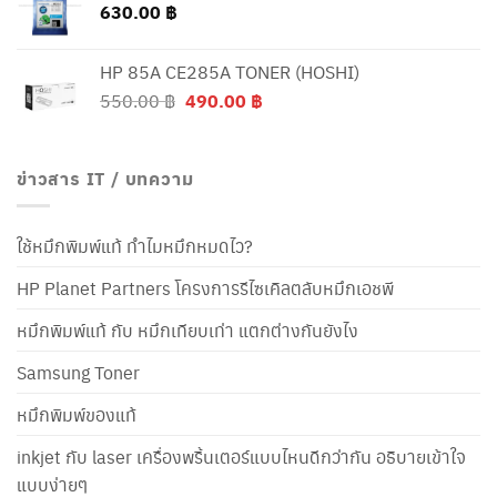
630.00
฿
HP 85A CE285A TONER (HOSHI)
Original
Current
550.00
฿
490.00
฿
price
price
was:
is:
550.00 ฿.
490.00 ฿.
ข่าวสาร IT / บทความ
ใช้หมึกพิมพ์แท้ ทำไมหมึกหมดไว?
HP Planet Partners โครงการรีไซเคิลตลับหมึกเอชพี
หมึกพิมพ์แท้ กับ หมึกเทียบเท่า แตกต่างกันยังไง
Samsung Toner
หมึกพิมพ์ของแท้
inkjet กับ laser เครื่องพริ้นเตอร์แบบไหนดีกว่ากัน อธิบายเข้าใจ
แบบง่ายๆ