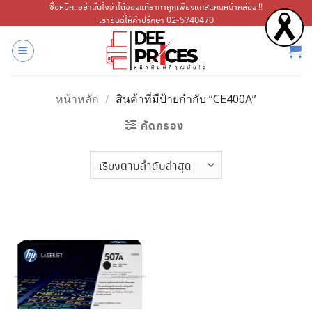
ข้าม
ซื้อหมึก..อย่ามั่นใจว่าได้ของแท้ราคาถูกเพียงแค่สแกนหน้ากล่อง !!
เรายินดีให้คำปรึกษา 02-5740470
ไป
ยัง
เนื้อหา
หน้าหลัก
/
สินค้าที่มีป้ายกำกับ “CE400A”
คัดกรอง