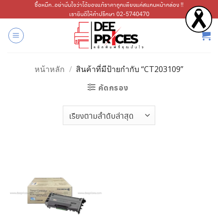
ข้าม
ซื้อหมึก..อย่ามั่นใจว่าได้ของแท้ราคาถูกเพียงแค่สแกนหน้ากล่อง !!
เรายินดีให้คำปรึกษา 02-5740470
ไป
ยัง
เนื้อหา
หน้าหลัก
/
สินค้าที่มีป้ายกำกับ “CT203109”
คัดกรอง