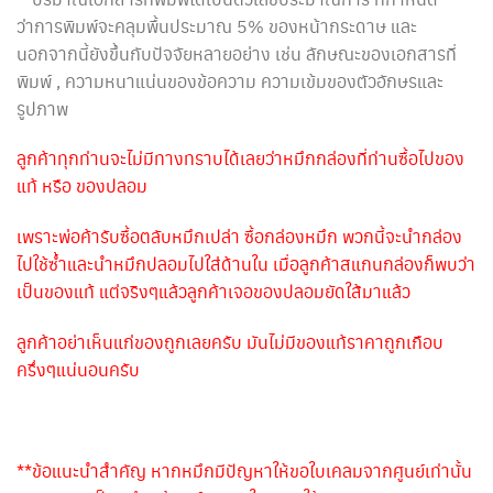
ว่าการพิมพ์จะคลุมพื้นประมาณ 5% ของหน้ากระดาษ และ
นอกจากนี้ยังขึ้นกับปัจจัยหลายอย่าง เช่น ลักษณะของเอกสารที่
พิมพ์ , ความหนาแน่นของข้อความ ความเข้มของตัวอักษรและ
รูปภาพ
ลูกค้าทุกท่านจะไม่มีทางทราบได้เลยว่าหมึกกล่องที่ท่านซื้อไปของ
แท้ หรือ ของปลอม
เพราะพ่อค้ารับซื้อตลับหมึกเปล่า ซื้อกล่องหมึก พวกนี้จะนำกล่อง
ไปใช้ซ้ำและนำหมึกปลอมไปใส่ด้านใน เมื่อลูกค้าสแกนกล่องก็พบว่า
เป็นของแท้ แต่จริงๆแล้วลูกค้าเจอของปลอมยัดใส้มาแล้ว
ลูกค้าอย่าเห็นแก่ของถูกเลยครับ มันไม่มีของแท้ราคาถูกเกือบ
ครึ่งๆแน่นอนครับ
**ข้อแนะนำสำคัญ หากหมึกมีปัญหาให้ขอใบเคลมจากศูนย์เท่านั้น