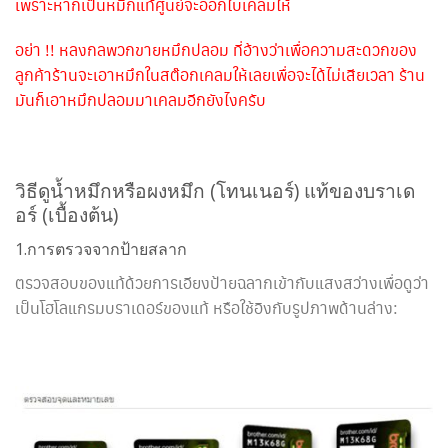
เพราะหากเป็นหมึกแท้ศูนย์จะออกใบเคลมให้
อย่า !! หลงกลพวกขายหมึกปลอม ที่อ้างว่าเพื่อความสะดวกของ
ลูกค้าร้านจะเอาหมึกในสต๊อกเคลมให้เลยเพื่อจะได้ไม่เสียเวลา ร้าน
มันก็เอาหมึกปลอมมาเคลมอีกยังไงครับ
วิธีดูน้ำหมึกหรือผงหมึก (โทนเนอร์) แท้ของบราเด
อร์ (เบื้องต้น)
1.การตรวจจากป้ายสลาก
ตรวจสอบของแท้ด้วยการเอียงป้ายฉลากเข้ากับแสงสว่างเพื่อดูว่า
เป็นโฮโลแกรมบราเดอร์ของแท้ หรือใช้อิงกับรูปภาพด้านล่าง: