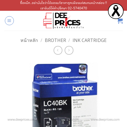
ข้าม
ซื้อหมึก..อย่ามั่นใจว่าได้ของแท้ราคาถูกเพียงแค่สแกนหน้ากล่อง !!
เรายินดีให้คำปรึกษา 02-5740470
ไป
ยัง
เนื้อหา
หน้าหลัก
/
BROTHER
/
INK CARTRIDGE