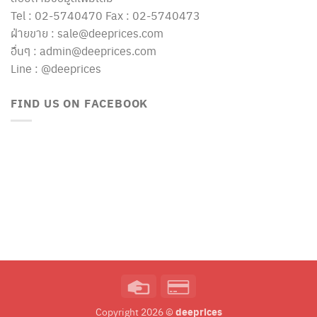
Tel : 02-5740470 Fax : 02-5740473
ฝ่ายขาย : sale@deeprices.com
อื่นๆ : admin@deeprices.com
Line : @deeprices
FIND US ON FACEBOOK
Credit
Credit
Card
Card
deeprices
Copyright 2026 ©
2