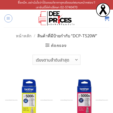
ข้าม
ซื้อหมึก..อย่ามั่นใจว่าได้ของแท้ราคาถูกเพียงแค่สแกนหน้ากล่อง !!
เรายินดีให้คำปรึกษา 02-5740470
ไป
ยัง
เนื้อหา
หน้าหลัก
/
สินค้าที่มีป้ายกำกับ “DCP-T520W”
คัดกรอง