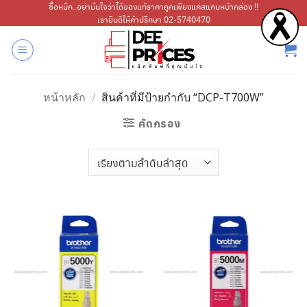
ข้าม
ซื้อหมึก..อย่ามั่นใจว่าได้ของแท้ราคาถูกเพียงแค่สแกนหน้ากล่อง !!
เรายินดีให้คำปรึกษา 02-5740470
ไป
ยัง
เนื้อหา
หน้าหลัก
/
สินค้าที่มีป้ายกำกับ “DCP-T700W”
คัดกรอง