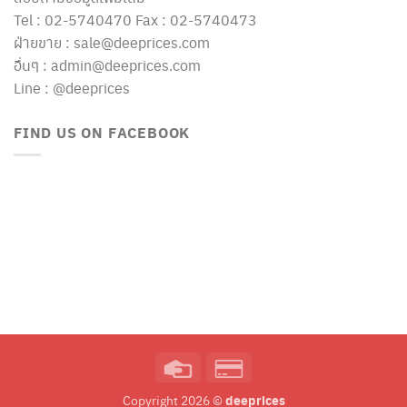
Tel : 02-5740470 Fax : 02-5740473
ฝ่ายขาย : sale@deeprices.com
อื่นๆ : admin@deeprices.com
Line : @deeprices
FIND US ON FACEBOOK
Credit
Credit
Card
Card
deeprices
Copyright 2026 ©
2