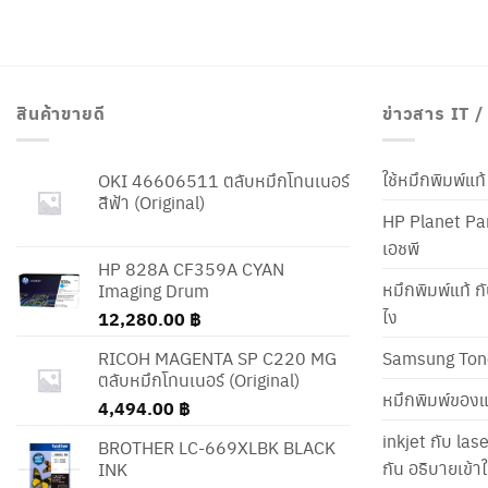
สินค้าขายดี
ข่าวสาร IT 
ใช้หมึกพิมพ์แ
OKI 46606511 ตลับหมึกโทนเนอร์
สีฟ้า (Original)
HP Planet Par
เอชพี
HP 828A CF359A CYAN
หมึกพิมพ์แท้ ก
Imaging Drum
ไง
12,280.00
฿
RICOH MAGENTA SP C220 MG
Samsung Ton
ตลับหมึกโทนเนอร์ (Original)
หมึกพิมพ์ของแ
4,494.00
฿
inkjet กับ las
BROTHER LC-669XLBK BLACK
กัน อธิบายเข้
INK