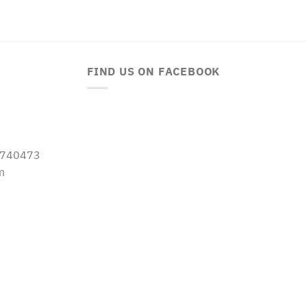
FIND US ON FACEBOOK
-5740473
m