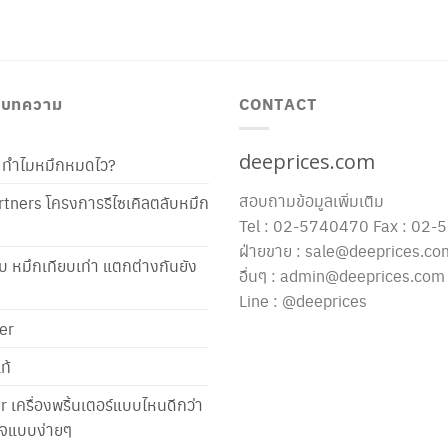
/ บทความ
CONTACT
deeprices.com
ท้ ทำไมหมึกหมดไว?
สอบถามข้อมูลเพิ่มเติม
tners โครงการรีไซเคิลตลับหมึก
Tel : 02-5740470 Fax : 02
ฝ่ายขาย : sale@deeprices.co
ับ หมึกเทียบเท่า แตกต่างกันยัง
อื่นๆ : admin@deeprices.com
Line : @deeprices
er
ท้
er เครื่องพริ้นเตอร์แบบไหนดีกว่า
าใจแบบง่ายๆ