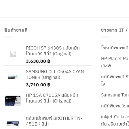
สินค้าขายดี
ข่าวสาร IT 
ใช้หมึกพิมพ์แ
RICOH SP 6430S ตลับหมึก
โทนเนอร์ สีดำ (Original)
HP Planet Par
3,638.00
฿
เอชพี
SAMSUNG CLT-C504S CYAN
หมึกพิมพ์แท้ ก
TONER (Original)
ไง
3,710.00
฿
Samsung Ton
HP 15A C7115A ตลับหมึก
โทนเนอร์ สีดำ (Original)
หมึกพิมพ์ของแ
inkjet กับ las
ตลับหมึกพิมพ์ BROTHER TN-
451BK สีดำ
กัน อธิบายเข้