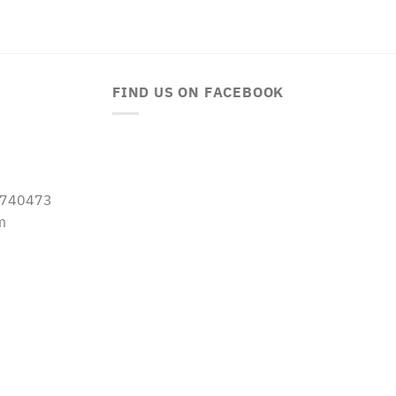
FIND US ON FACEBOOK
-5740473
m