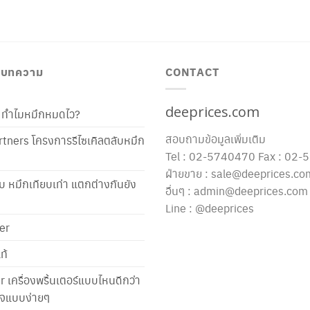
/ บทความ
CONTACT
deeprices.com
ท้ ทำไมหมึกหมดไว?
สอบถามข้อมูลเพิ่มเติม
tners โครงการรีไซเคิลตลับหมึก
Tel : 02-5740470 Fax : 02
ฝ่ายขาย : sale@deeprices.co
ับ หมึกเทียบเท่า แตกต่างกันยัง
อื่นๆ : admin@deeprices.com
Line : @deeprices
er
ท้
er เครื่องพริ้นเตอร์แบบไหนดีกว่า
าใจแบบง่ายๆ