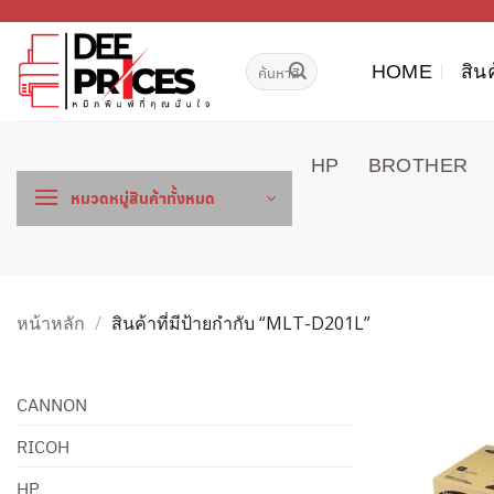
ข้าม
ไป
ค้นหา:
ยัง
HOME
สิน
เนื้อหา
HP
BROTHER
หมวดหมู่สินค้าทั้งหมด
หน้าหลัก
/
สินค้าที่มีป้ายกำกับ “MLT-D201L”
CANNON
RICOH
HP