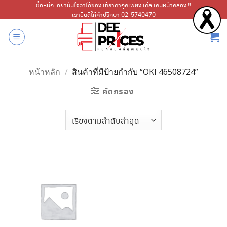
ข้าม
ซื้อหมึก..อย่ามั่นใจว่าได้ของแท้ราคาถูกเพียงแค่สแกนหน้ากล่อง !!
เรายินดีให้คำปรึกษา 02-5740470
ไป
ยัง
เนื้อหา
หน้าหลัก
/
สินค้าที่มีป้ายกำกับ “OKI 46508724”
คัดกรอง