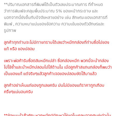
**ปริมาณเอกสารที่พิมพ์ได้เป็นตัวเลขประมาณการ ที่กำหนด
ว่าการพิมพ์จะคลุมพื้นประมาณ 5% ของหน้ากระดาษ และ
นอกจากนี้ยังขึ้นกับปัจจัยหลายอย่าง เช่น ลักษณะของเอกสารที่
พิมพ์ , ความหนาแน่นของข้อความ ความเข้มของตัวอักษรและ
รูปภาพ
ลูกค้าทุกท่านจะไม่มีทางทราบได้เลยว่าหมึกกล่องที่ท่านซื้อไปของ
แท้ หรือ ของปลอม
เพราะพ่อค้ารับซื้อตลับหมึกเปล่า ซื้อกล่องหมึก พวกนี้จะนำกล่อง
ไปใช้ซ้ำและนำหมึกปลอมไปใส่ด้านใน เมื่อลูกค้าสแกนกล่องก็พบว่า
เป็นของแท้ แต่จริงๆแล้วลูกค้าเจอของปลอมยัดใส้มาแล้ว
ลูกค้าอย่าเห็นแก่ของถูกเลยครับ มันไม่มีของแท้ราคาถูกเกือบ
ครึ่งๆแน่นอนครับ
**ข้อแนะนำสำคัญ หากหมึกมีปัญหาให้ขอใบเคลมจากศูนย์เท่านั้น