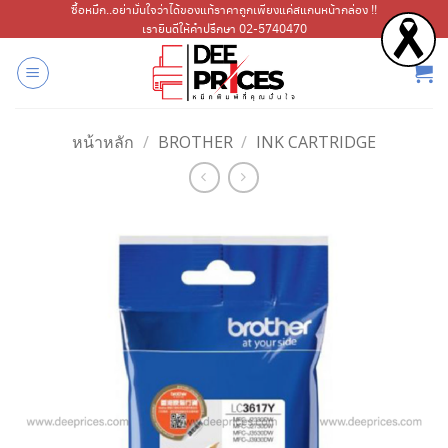
ข้าม
ซื้อหมึก..อย่ามั่นใจว่าได้ของแท้ราคาถูกเพียงแค่สแกนหน้ากล่อง !!
เรายินดีให้คำปรึกษา 02-5740470
ไป
ยัง
เนื้อหา
หน้าหลัก
/
BROTHER
/
INK CARTRIDGE