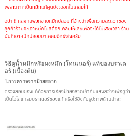
เพราะหากเป็นหมึกแท้ศูนย์จะออกใบเคลมให้
อย่า !! หลงกลพวกขายหมึกปลอม ที่อ้างว่าเพื่อความสะดวกของ
ลูกค้าร้านจะเอาหมึกในสต๊อกเคลมให้เลยเพื่อจะได้ไม่เสียเวลา ร้าน
มันก็เอาหมึกปลอมมาเคลมอีกยังไงครับ
วิธีดูน้ำหมึกหรือผงหมึก (โทนเนอร์) แท้ของบราเด
อร์ (เบื้องต้น)
1.การตรวจจากป้ายสลาก
ตรวจสอบของแท้ด้วยการเอียงป้ายฉลากเข้ากับแสงสว่างเพื่อดูว่า
เป็นโฮโลแกรมบราเดอร์ของแท้ หรือใช้อิงกับรูปภาพด้านล่าง: